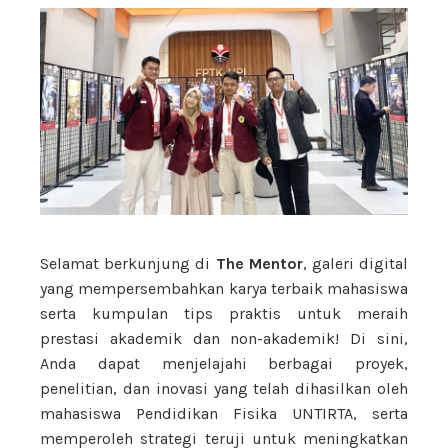
Selamat berkunjung di
The Mentor
, galeri digital
yang mempersembahkan karya terbaik mahasiswa
serta kumpulan tips praktis untuk meraih
prestasi akademik dan non-akademik! Di sini,
Anda dapat menjelajahi berbagai proyek,
penelitian, dan inovasi yang telah dihasilkan oleh
mahasiswa Pendidikan Fisika UNTIRTA, serta
memperoleh strategi teruji untuk meningkatkan