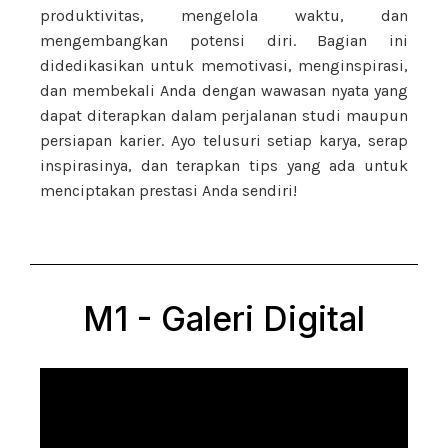
produktivitas, mengelola waktu, dan
mengembangkan potensi diri. Bagian ini
didedikasikan untuk memotivasi, menginspirasi,
dan membekali Anda dengan wawasan nyata yang
dapat diterapkan dalam perjalanan studi maupun
persiapan karier. Ayo telusuri setiap karya, serap
inspirasinya, dan terapkan tips yang ada untuk
menciptakan prestasi Anda sendiri!
M1 - Galeri Digital